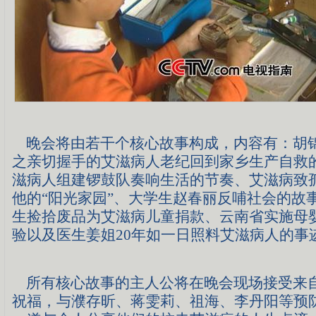
晚会将由若干个核心故事构成，内容有：胡
之亲切握手的艾滋病人老纪回到家乡生产自救
滋病人组建锣鼓队奏响生活的节奏、艾滋病致
他的“阳光家园”、大学生赵春丽反哺社会的故
生捡拾废品为艾滋病儿童捐款、云南省实施母
验以及医生姜姐20年如一日照料艾滋病人的事
所有核心故事的主人公将在晚会现场接受来
祝福，与濮存昕、蒋雯莉、祖海、李丹阳等预