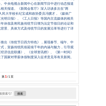
台。中央电视台新闻中心在新闻节目中进行动态报道
相关报道。《新闻会客厅》深入访谈多次在“两
人民大学校长纪宝成和政协委员冯骥才，《媒体广
《光明日报》、《工人日报》等国内主流媒体的相关
薪年休假及将民族传统节日增为法定节假日的论证和
代背景、具体方式及传统节日的发展沿革等进行了详
推出《传统节日四方特色》，展现春节、端午、中
方式，宣扬传统民俗延续千年的内涵与魅力，引导观
《经济信息联播》、《全球资讯榜》、《第一时间》
道了国家对带薪休假制度深入征求意见等有关新闻。
1
第
/
1
页
搜索