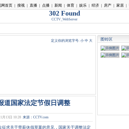
视网首页
|
搜视
|
直播
|
点播
|
新闻
|
体育
|
娱乐
|
经济
|
房产
|
家居
|
302 Found
CCTV_WebServer
图铃区
定义你的浏览字号:
小
中
大
报道国家法定节假日调整
1月13日 10:28
来源：
CCTV.com
征求关于带薪休假草案的意见，国家关于调整法定