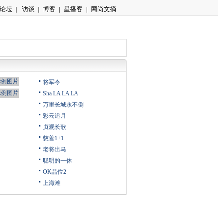
论坛
|
访谈
|
博客
|
星播客
|
网尚文摘
将军令
Sha LA LA LA
万里长城永不倒
彩云追月
贞观长歌
慈善1+1
老将出马
聪明的一休
OK品位2
上海滩