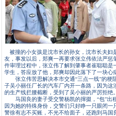
被撞的小女孩是沈市长的孙女，沈市长夫妇
友，事发以后，郑爽一再要求张立伟依法严惩
件审理过程中，张立伟了解到肇事者崔聪聪是
学生，答应放了他，郑爽却因此落下了一块心
张立伟苦思解决本市交通“三点一线”的梗
子吴小丽任厂长的汽车厂内开一条路，因为这
的生产线拦腰截断，受到了吴小丽的严厉拒绝
马国良的妻子受交警杨凯的撺掇，“包”出
因为她的特殊身份，交警们只好睁一只眼闭一
警徐有志不买账，不光不给面子，还跑到马国