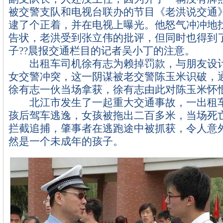
被交警支队和电视台联办的节目《老洪说交通
逮了个正着，并在电视上曝光。他怒气冲冲地
告状，老洪受到张立伟的批评，但同时也得到
子??晨报交通栏目的记者吴小丁的注意。
出租车司机徐有志为赖掉罚款，与朋友设计
女交警冲突，这一阴谋被老交警陈玉米识破，
徐有志一伙当场拿获，徐有志由此对陈玉米怀
北江市发生了一起重大交通事故，一出租车
孩后驾车逃逸，女孩被拖出二百多米，当场死
拦截追捕，肇事者在逃跑途中被抓获，令人意
然是一个未成年的孩子。