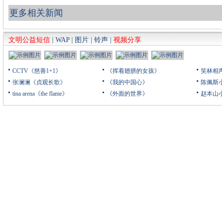
更多相关新闻
文明公益短信
|
WAP
|
图片
|
铃声
|
视频分享
CCTV《慈善1+1》
《挥着翅膀的女孩》
笑林相
张澜澜《贞观长歌》
《我的中国心》
陈佩斯
tina arena《the flame》
《外面的世界》
赵本山