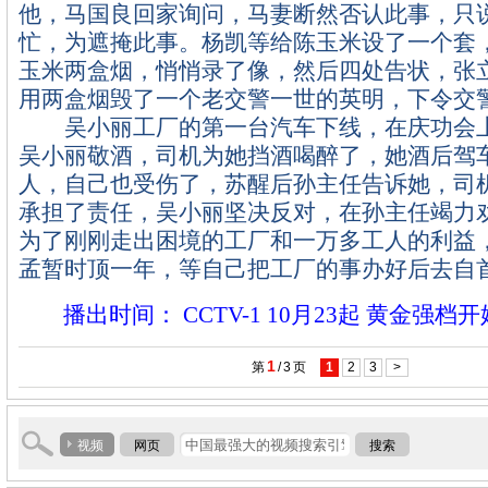
他，马国良回家询问，马妻断然否认此事，只
忙，为遮掩此事。杨凯等给陈玉米设了一个套
玉米两盒烟，悄悄录了像，然后四处告状，张
用两盒烟毁了一个老交警一世的英明，下令交警
吴小丽工厂的第一台汽车下线，在庆功会上
吴小丽敬酒，司机为她挡酒喝醉了，她酒后驾
人，自己也受伤了，苏醒后孙主任告诉她，司
承担了责任，吴小丽坚决反对，在孙主任竭力
为了刚刚走出困境的工厂和一万多工人的利益
孟暂时顶一年，等自己把工厂的事办好后去自
播出时间： CCTV-1 10月23起 黄金强档
1
第
/
3
页
1
2
3
>
视频
网页
搜索