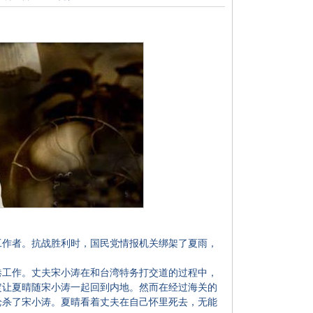
作者。抗战胜利时，国民党情报机关绑架了夏雨，
港工作。丈夫宋小涛在和台湾特务打交道的过程中，
定让夏晴随宋小涛一起回到内地。然而在经过海关的
枪杀了宋小涛。夏晴看着丈夫在自己怀里死去，无能