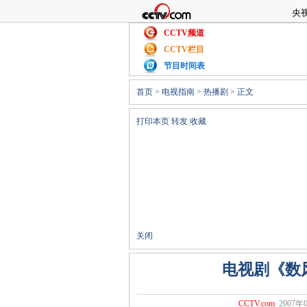
央
CCTV频道
CCTV栏目
节目时间表
首页
>
电视指南
>
热播剧
> 正文
打印本页
转发
收藏
关闭
电视剧《数
CCTV.com
2007年0