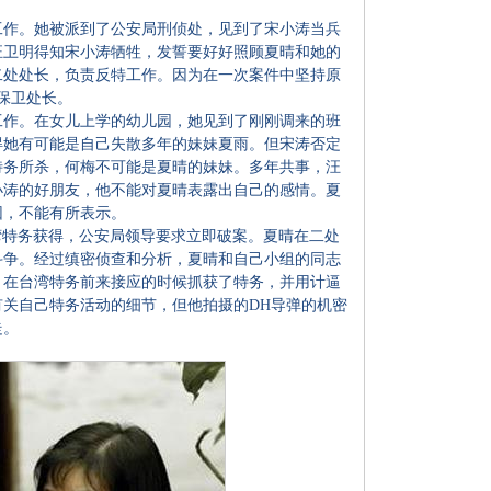
作。她被派到了公安局刑侦处，见到了宋小涛当兵
汪卫明得知宋小涛牺牲，发誓要好好照顾夏晴和她的
二处处长，负责反特工作。因为在一次案件中坚持原
任保卫处长。
工作。在女儿上学的幼儿园，她见到了刚刚调来的班
得她有可能是自己失散多年的妹妹夏雨。但宋涛否定
特务所杀，何梅不可能是夏晴的妹妹。多年共事，汪
小涛的好朋友，他不能对夏晴表露出自己的感情。夏
因，不能有所表示。
湾特务获得，公安局领导要求立即破案。夏晴在二处
斗争。经过缜密侦查和分析，夏晴和自己小组的同志
，在台湾特务前来接应的时候抓获了特务，并用计逼
关自己特务活动的细节，但他拍摄的DH导弹的机密
走。