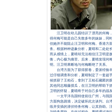
汪卫明在幼儿园结识了漂亮的何梅，
得何梅可能是自己失散多年的妹妹，同
但她并不能阻止汪卫明和何梅。香港方
务。根据种种迹象分析，夏晴和二处处
而从感情上，夏晴却无法相信汪卫明是
衡，内心极为痛苦。后来，夏晴发现何
明。汪卫明果断地与何梅断绝了关系。
台湾方面为了获得胶卷，委派经验丰
过仔细调查和分析，夏晴制定了一套超
候抓获了王柏石，拿到了王柏石藏匿的
其他同志顺藤摸瓜，在汪卫明的帮助下抓
卫明的怀疑，夏晴终于对自己多年的战
一太平洋岛国特使前往广州，与我国
方面狗急跳墙，决定破坏此次谈判。台湾
练并安插的潜伏特务何梅，让其协助。
与特务周旋。在此过程中，夏晴通过询