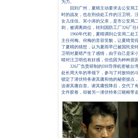
为力。
回到广州，夏晴主动要求去公安局工
时的战友，也在刑侦处工作的汪卫明。
女儿佳佳。宋小涛的父亲，是市公安局
则，被调离岗位，转到国防工厂326厂
1960年代初，夏晴调到公安局二处
主任何梅。何梅的音容笑貌，让夏晴觉
了夏晴的猜想，认为夏雨早已被国民党
卫明对夏晴产生了感情，由于自己是宋
晴对汪卫明也有好感，但也因为种种原
326厂负责研制的DH导弹机密被台
处长周大年的率领下，参与了对敌特的
锁定了潜伏特务谢其庸和他的秘密据点
迫谢其庸自首。谢其庸投降后，交代了有
文件胶卷，却被另一潜伏特务江晓榕带