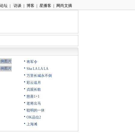
论坛
|
访谈
|
博客
|
星播客
|
网尚文摘
将军令
Sha LA LA LA
万里长城永不倒
彩云追月
贞观长歌
慈善1+1
老将出马
聪明的一休
OK品位2
上海滩