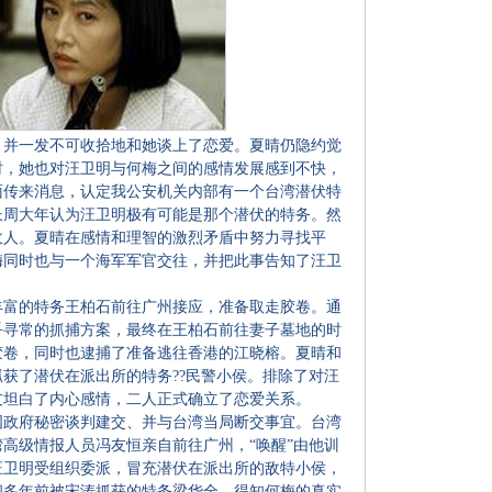
并一发不可收拾地和她谈上了恋爱。夏晴仍隐约觉
时，她也对汪卫明与何梅之间的感情发展感到不快，
面传来消息，认定我公安机关内部有一个台湾潜伏特
长周大年认为汪卫明极有可能是那个潜伏的特务。然
敌人。夏晴在感情和理智的激烈矛盾中努力寻找平
梅同时也与一个海军军官交往，并把此事告知了汪卫
富的特务王柏石前往广州接应，准备取走胶卷。通
乎寻常的抓捕方案，最终在王柏石前往妻子墓地的时
胶卷，同时也逮捕了准备逃往香港的江晓榕。夏晴和
获了潜伏在派出所的特务??民警小侯。排除了对汪
友坦白了内心感情，二人正式确立了恋爱关系。
政府秘密谈判建交、并与台湾当局断交事宜。台湾
高级情报人员冯友恒亲自前往广州，“唤醒”由他训
汪卫明受组织委派，冒充潜伏在派出所的敌特小侯，
问多年前被宋涛抓获的特务梁华全，得知何梅的真实