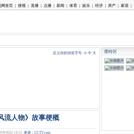
视网首页
|
搜视
|
直播
|
点播
|
新闻
|
体育
|
娱乐
|
经济
|
房产
|
家居
|
图铃区
定义你的浏览字号:
小
中
大
风流人物》故事梗概
9月06日 14:53
来源：
CCTV.com