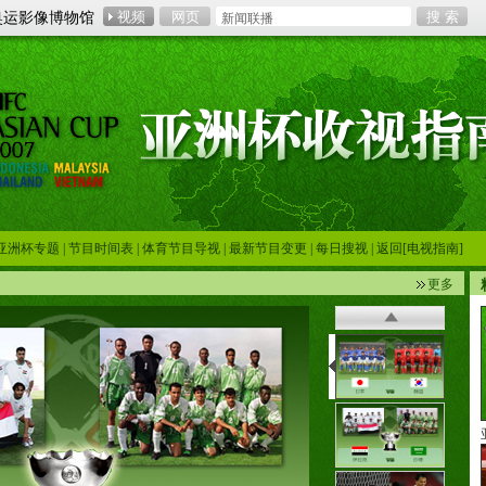
奥运影像博物馆
亚洲杯专题
|
节目时间表
|
体育节目导视
|
最新节目变更
|
每日搜视
|
返回[电视指南]
更多