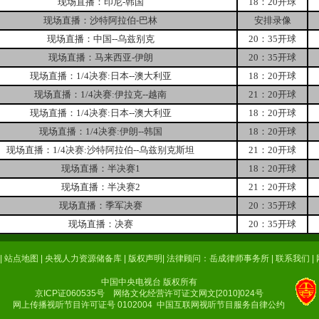
现场直播：印尼-韩国
18：20开球
现场直播：沙特阿拉伯-巴林
安排录像
现场直播：中国--乌兹别克
20：35开球
现场直播：马来西亚-伊朗
20：35开球
现场直播：1/4决赛:日本--澳大利亚
18：20开球
现场直播：1/4决赛:伊拉克--越南
21：20开球
现场直播：1/4决赛:日本--澳大利亚
18：20开球
现场直播：1/4决赛:伊朗--韩国
18：20开球
现场直播：1/4决赛:沙特阿拉伯--乌兹别克斯坦
21：20开球
现场直播：半决赛1
18：20开球
现场直播：半决赛2
21：20开球
现场直播：季军决赛
20：35开球
现场直播：决赛
20：35开球
|
站点地图
|
央视人力资源储备库
|
版权声明
|
法律顾问：岳成律师事务所
|
联系我们
|
中国中央电视台 版权所有
京ICP证060535号
网络文化经营许可证文网文[2010]024号
网上传播视听节目许可证号 0102004
中国互联网视听节目服务自律公约